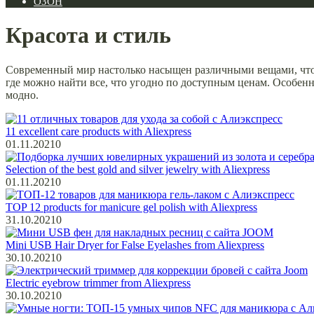
ОЗОН
Красота и стиль
Современный мир настолько насыщен различными вещами, что 
где можно найти все, что угодно по доступным ценам. Особенн
модно.
11 excellent care products with Aliexpress
01.11.2021
0
Selection of the best gold and silver jewelry with Aliexpress
01.11.2021
0
TOP 12 products for manicure gel polish with Aliexpress
31.10.2021
0
Mini USB Hair Dryer for False Eyelashes from Aliexpress
30.10.2021
0
Electric eyebrow trimmer from Aliexpress
30.10.2021
0