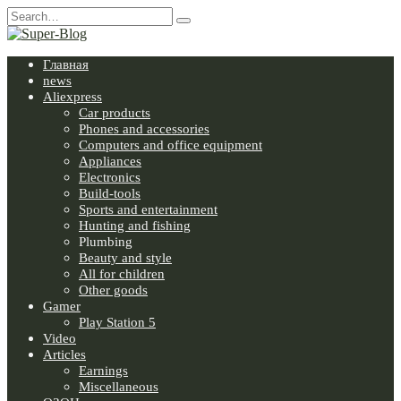
Skip
Search
to
for:
content
Главная
news
Aliexpress
Car products
Phones and accessories
Computers and office equipment
Appliances
Electronics
Build-tools
Sports and entertainment
Hunting and fishing
Plumbing
Beauty and style
All for children
Other goods
Gamer
Play Station 5
Video
Articles
Earnings
Miscellaneous