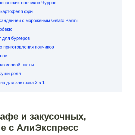
испанских пончиков Чуррос
 картофеля фри
сэндвичей с мороженым Gelato Panini
арбекю
т для бургеров
о приготовления пончиков
инов
рахисовой пасты
 суши ролл
а для завтрака 3 в 1
кафе и закусочных,
е с АлиЭкспресс