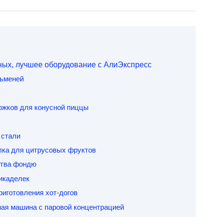
чных, лучшее оборудование с АлиЭкспресс
льменей
рожков для конусной пиццы
 стали
лка для цитрусовых фруктов
ства фондю
икаделек
риготовления хот-догов
ная машина с паровой концентрацией