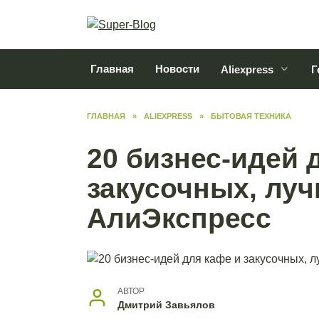
Перейти
к
содержанию
Главная
Новости
Aliexpress
Г
ГЛАВНАЯ
»
ALIEXPRESS
»
БЫТОВАЯ ТЕХНИКА
20 бизнес-идей 
закусочных, лу
АлиЭкспресс
АВТОР
Дмитрий Завьялов